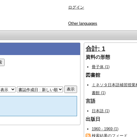
ログイン
Other languages
合計: 1
資料の形態
冊子体 (1)
図書館
ミネソタ日本語補習授業
書館 (1)
言語
日本語 (1)
出版日
1960 - 1969 (1)
検索結果のフィード