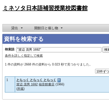
ミネソタ日本語補習授業校図書館
貸出
開館日と催し物
資料を検索する
検索語
:
条件を詳しく指定して検索
1 件の資料が 2668 件の資料から 0.023 秒で見つかりました。
1
とらっく とらっく とらっく
渡辺 茂男 1692
福音館書店
(1966)
(
所蔵
)